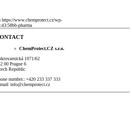
a
https://www.chemprotect.cz/wp-
:43:58
bb-pharma
ONTACT
ChemProtect.CZ s.r.o.
krovarnická 1071/62
2 00 Prague 6
ech Republic
one number.: +420 233 337 333
mail: info@chemprotect.cz