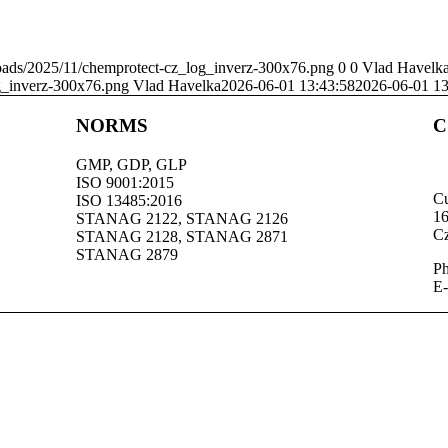
oads/2025/11/chemprotect-cz_log_inverz-300x76.png
0
0
Vlad Havelk
g_inverz-300x76.png
Vlad Havelka
2026-06-01 13:43:58
2026-06-01 13
NORMS
C
GMP, GDP, GLP
ISO 9001:2015
Cu
ISO 13485:2016
16
STANAG 2122, STANAG 2126
Cz
STANAG 2128, STANAG 2871
STANAG 2879
Ph
E‑